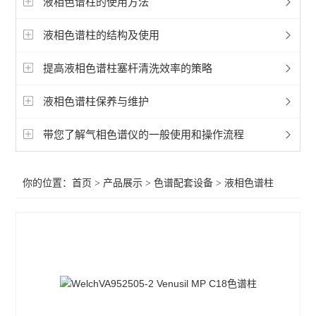
液相色谱柱的使用方法
液相色谱配件
液相色谱柱的结构及使用
气相色谱配件
提高液相色谱柱塞杆清洗效率的策略
滤膜滤器
液相色谱柱保养与维护
气相色谱柱
液相色谱柱
带您了解气相色谱仪的一般使用和操作流程
柱温箱
你的位置：
首页
>
产品展示
>
色谱配套设备
>
液相色谱柱
发生器
进样器
色谱工作站
查看全部 >>