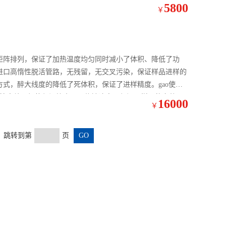
5800
￥
置矩阵排列，保证了加热温度均匀同时减小了体积、降低了功
用进口高惰性脱活管路，无残留，无交叉污染，保证样品进样的
的连接点处于加热保温箱内，无传输冷点，保证了样品的完整
16000
￥
页 跳转到第
页