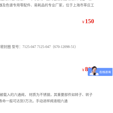
器及色谱专用零配件、易耗品的专业厂家，位于上海市莘庄工
150
￥
转子密封圈 7125-047进样阀 产品名称：转子密封圈 型号：7125-047 7125-047（670-12098-51）
800
￥
针道被载入的六通阀， 材质为不锈钢，其重要部件如转子、转子
使用寿命一般可达到3万次。手动进样阀液相六通