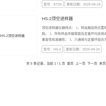
型号：8725i
更新日期：2025-04-24
HS-2顶空进样器
顶空进样器仪器特点： 1、样品箱加热位
耗。 2、所有样品传输管路及定量环均采
重复性和准确性； 3、六通阀与定量环组合方式，醉大线度的降低了死体积，保证了进样精度。gao使用
温度可达200℃。 4、六通阀与传输管线
型号：HS-2
更新日期：2025-04-24
性。 5、采用经典正
共 5 条记录，当前 1 / 1 页 首页 上一页 下一页 末