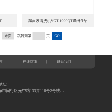
T
超声波清洗机VGT-1990QT详细介绍
末页
跳转到第
页
言
在线商铺
联系我们
|
|
地址：
上海市闵行区光中路133弄118号2号楼二楼