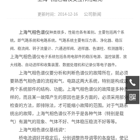
天平系列
公司新闻
更新时间：2014-12-16
液相色谱仪
上海气相色谱仪
种类很多，性能也各有差别。主要包括两个系
通用型气相色谱仪
统。即气路系统和电路系统。气路系统主要有压力表、净化器、稳压
阀、稳流阀、转子流量计、六通进样阀、进样器、色谱柱、检测器等；
水份测定仪
上海气相色谱仪
电子系统包括各用电部件的稳压电源、温控装置、放
微波消解/萃取仪
大线路、自动进样和收集装置、数据处理机和记录仪等电子器件。
上海气相色谱仪要分析和判断色谱仪的故障所在，就必须
色谱配套设备
要熟悉气相色谱的流程和气、电路这两大系统，特别是构成这
两个系统部件的结构、功能。上海气相色谱仪的故障是多种多
光谱配件耗材
样的，而且某一故障产生的原因也是多方面的，必须采用部分
检查的方法，即排除法，才可能缩小故障的范围。对于气路系
实验室设备
统出的故障，上海气相色谱仪不外乎是各种气体（特别是载
气）有漏气的现象、气体不好、气体稳压稳流不好等等。
离子色谱仪
上海气相色谱仪基线调*：
桥电流调好并稳定后，分别调整热导调零的各旋钮，使记