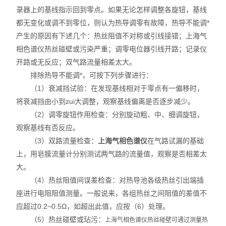
录器上的基线指示回到零点。如果无论怎样调整各旋钮，基线
都无变化或调不到零位，则认为热导调零有故障，热导不能调*
产生的原因有下述几个：热丝阻值不对称或引线接错；上海气
相色谱仪热丝碰壁或污染严重；调零电位器引线开路；记录仪
开路或无反应；双气路流量相差太大。
排除热导不能调*，可按下列步骤进行：
（1）衰减挡试验：在发现基线相对于零点有一偏移时，
将衰减挡由小到zui大调整，观察基线偏离是否逐步减少。
（2）调零旋钮作用检查：分别旋动粗、中、细调旋钮，
观察基线有否反应。
（3）双路流量检查：
上海气相色谱仪
在气路试漏的基础
上，用皂膜流量计分别测试两气路的流量值，观察是否相差太
大。
（4）热丝阻值间误差检查：对热导池各级热丝引出端插
座进行电阻阻值测量。一般说来，各组热丝之间阻值的差值不
应超过0.2~0.5Ω，如超出此值，应按（6）处理。
（5）热丝碰壁或玷污：
上海气相色谱仪
热丝碰壁可通过测量热