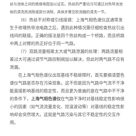
丝与池体之间的绝缘电阻加以证实。热丝的严重玷污可通过对热导池池
体的清洗而消除或部分消除，具体步骤见检测器的清洗一节。
（6）热丝不对称或引线接错：上海气相色谱仪这通常发
生于修理热导池电路之后，遇到此种情况需仔细检查热丝引出
线间的联接。正确的接法是四个热丝构成一个桥路，而且桥路
中两上对臂的热正好位于同一气路。
（7）双路流量相差太大或气路泄漏的处理：两路流量相
差过大可通过调节气路控制阀加以解决，但此时两气路不应有
泄漏。
在上海气相色谱仪出现基线不稳故障时，首先要搞清楚色
谱仪气路是否存在污染现象。这不但是因为气路中气流不干净
能直接影响基线的稳定性，而且更为普遍的是在气路中不干净
的条件下，
上海气相色谱仪
在气路干净时对基线稳定性影响很
小的因素（如气流流量变化、控温波动等）对基线的稳定性影
响却会突然增大。这就是气路污染与其它不稳定性的交互作
用。