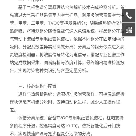
基于气相色谱分离原理结合热解析技术完成检测分析。首
先通过大气采样器采集室内空气样品，利用吸附管富集空气中
苯、甲苯、二甲苯、TVOC等挥发性组分；随后经热解析仪加
热解吸，将待测组分随惰性载气送入色谱系统。样品组分在载
气带动下流经专用毛细管色谱柱，依据不同组分在固定相中的
吸附、分配系数差异实现高效分离；分离后的组分依次进入高
灵敏度检测器，将浓度信号转化为电信号，搭配专业色谱工作
站完成数据采集、图谱解析与浓度计算，最终输出精准检测报
告，实现污染物种类识别与含量定量分析。
三、核心结构与配置
进样与热解析系统：适配标准吸附管采样，可控温热解析
模块保障有机组分脱附，支持自动化进样，减少人工操作误
差。
色谱分离系统：配备TVOC专用毛细管色谱柱，柱箱支持
多阶程序升温，控温精度可达±0.1℃，依托智能化后开门技
术，实现快速降温与宽沸程复杂污染物分离。