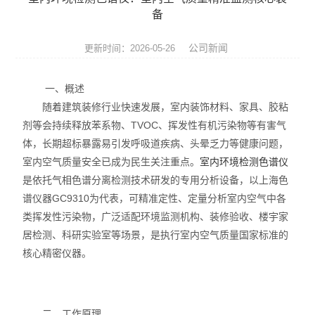
天平系列
备
液相色谱仪
公司新闻
更新时间：2026-05-26
通用型气相色谱仪
一、概述
随着建筑装修行业快速发展，室内装饰材料、家具、胶粘
水份测定仪
剂等会持续释放苯系物、TVOC、挥发性有机污染物等有害气
体，长期超标暴露易引发呼吸道疾病、头晕乏力等健康问题，
微波消解/萃取仪
室内空气质量安全已成为民生关注重点。
室内环境检测色谱仪
色谱配套设备
是依托气相色谱分离检测技术研发的专用分析设备，以上海色
谱仪器GC9310为代表，可精准定性、定量分析室内空气中各
光谱配件耗材
类挥发性污染物，广泛适配环境监测机构、装修验收、楼宇家
居检测、科研实验室等场景，是执行室内空气质量国家标准的
实验室设备
核心精密仪器。
离子色谱仪
二、工作原理