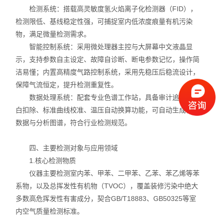
检测系统：搭载高灵敏度氢火焰离子化检测器（FID），
检测限低、基线稳定性强，可捕捉室内低浓度痕量有机污染
物，满足微量检测需求。
智能控制系统：采用微处理器主控与大屏幕中文液晶显
示，支持参数自主设定、故障自诊断、断电参数记忆，操作简
洁易懂；内置高精度气路控制系统，采用先稳压后稳流设计，
保障气流恒定，提升检测重复性。
数据处理系统：配套专业色谱工作站，具备审计追踪、空
白扣除、标准曲线校准、温压自动换算功能，可自动生成检测
数据与分析图谱，符合行业检测规范。
四、主要检测对象与应用领域
1.核心检测物质
仪器主要检测室内苯、甲苯、二甲苯、乙苯、苯乙烯等苯
系物，以及总挥发性有机物（TVOC），覆盖装修污染中绝大
多数高危挥发性有害成分，契合GB/T18883、GB50325等室
内空气质量检测标准。