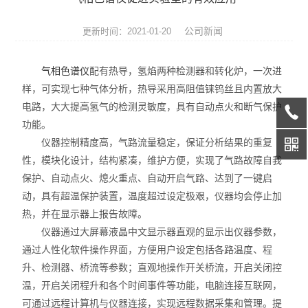
天平系列
公司新闻
更新时间：2021-01-20
液相色谱仪
气相色谱仪
配有热导，氢焰两种检测器和转化炉，一次进
通用型气相色谱仪
样，可实现七种气体分析，热导采用高阻值铼钨丝且内置放大
电路，大大提高氢气的检测灵敏度，具有自动点火和断气保护
水份测定仪
功能。
微波消解/萃取仪
仪器控制精度高，气路流量稳定，保证分析结果的重复
性，模块化设计，结构紧凑，维护方便，实现了气路故障自我
色谱配套设备
保护、自动点火、熄火重点、自动开启气路、达到了一键启
动，具有超温保护装置，温度超过设定极艰，仪器均会停止加
光谱配件耗材
热，并在显示器上报告故障。
仪器通过大屏幕液晶中文显示器直观的显示出仪器参数，
实验室设备
通过人性化软件操作界面，方便用户设定包括各路温度、程
升、检测器、桥流等参数；直观地操作开关桥流，开启关闭控
离子色谱仪
温，开启关闭程升和各个时间事件等功能，电脑连接互联网，
可通过远程计算机与仪器连接，实现远程数据采集和管理。提