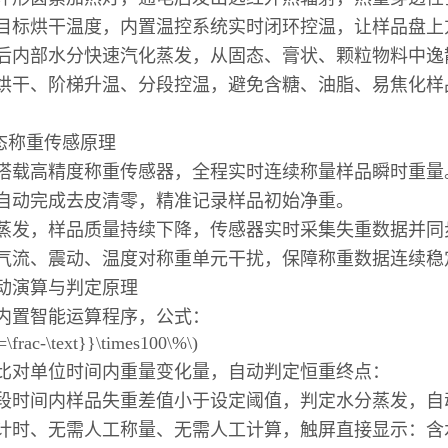
目标烘干温度，内置温控系统实时闭环控温，让样品盘
后内部水分快速汽化蒸发，从固态、膏状、颗粒物料中
烘干、阶梯升温、分段控温，避免含糖、油脂、易焦化样
动态称重传感原理
搭载高精度称重传感器，全程实时连续称量样品瞬时重
自动完成去皮清零，精准记录样品初始净重。
蒸发，样品质量持续下降，传感器实时采集失重数据并
气流、震动、温度对称重单元干扰，保障称重数据连续
动演算与判定原理
内置智能运算程序，公式：
)=\frac-\text}}\times100\%\)
比对单位时间内重量变化量，自动判定恒重终点：
段时间内样品失重差值小于设定阈值，判定水分蒸发，
计时、无需人工称量、无需人工计算，触屏直接显示：