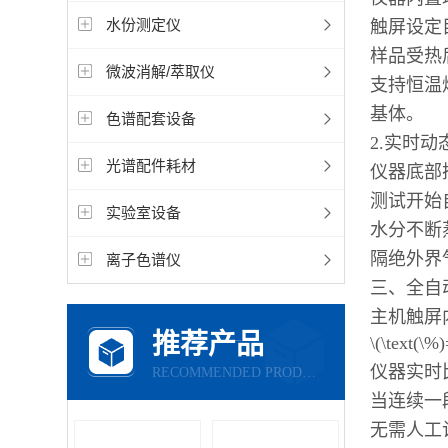
水份测定仪
触屏设定
样品受热
微波消解/萃取仪
支持恒温
基体。
色谱配套设备
2.实时
光谱配件耗材
仪器底部
测试开始
实验室设备
水分不断
隔绝外界
离子色谱仪
三、全自
主机触屏
推荐产品
\(\text(\%
仪器实时
RECOMMENDED PRODUCTS
当连续一
无需人工