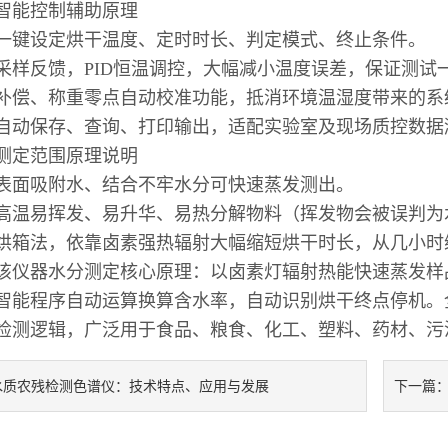
智能控制辅助原理
一键设定烘干温度、定时时长、判定模式、终止条件。
采样反馈，PID恒温调控，大幅减小温度误差，保证测
补偿、称重零点自动校准功能，抵消环境温湿度带来的
自动保存、查询、打印输出，适配实验室及现场质控数
测定范围原理说明
表面吸附水、结合不牢水分可快速蒸发测出。
高温易挥发、易升华、易热分解物料（挥发物会被误判
烘箱法，依靠卤素强热辐射大幅缩短烘干时长，从几小
该仪器水分测定核心原理：以卤素灯辐射热能快速蒸发样
智能程序自动运算换算含水率，自动识别烘干终点停机。
检测逻辑，广泛用于食品、粮食、化工、塑料、药材、污
水质农残检测色谱仪：技术特点、应用与发展
下一篇