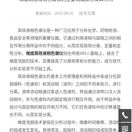
天平系列
技术文章
更新时间：2025-08-20
液相色谱仪
高效液相色谱仪是一种广泛应用于分析化学、药物检测、
通用型气相色谱仪
食品安全等领域的重要仪器。它通过利用液相与固相之间的相
互作用分离样品中的不同组分，从而实现高效分离、定量和定
水份测定仪
性分析。
梯度高效液相色谱仪
则在传统HPLC基础上，结合了
微波消解/萃取仪
梯度洗脱的技术，显著提高了分离效率和分析能力，成为现代
分析实验室不可缺工具。
色谱配套设备
高效液相色谱仪的基本工作原理是利用样品中各成分在固
相填料（色谱柱）和流动相（溶剂）之间的不同亲和力，进行
光谱配件耗材
分离。液体流动相通过泵送入色谱柱，样品通过进样口注入流
动相中，并与色谱柱内的固定相进行相互作用。由于样品中各
实验室设备
组分与固定相的相互作用力不同，它们在色谱柱中的迁移速度
也不同，从而实现分离。
离子色谱仪
梯度洗脱技术是指在分析过程中，随着时间推移，流动相
的组成发生变化。具体而言，起始时，流动相的组成较简单，