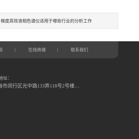
梯度高效液相色谱仪适用于哪些行业的分析工作
：
言
在线商铺
联系我们
|
|
地址：
上海市闵行区光中路133弄118号2号楼二楼