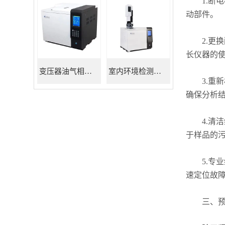
1.断电
动部件。
2.更换
长仪器的
变压器油气相色谱仪
室内环境检测色谱仪
3.重新
确保分析
4.清洁
于样品的
5.专业
速定位故
三、