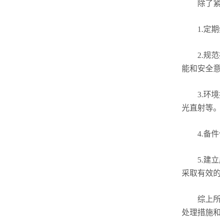
除了紧急
1.定期
2.规范
能和安全
3.环境
光直射等
4.备件
5.建立
采取有效
综上所述
处理措施