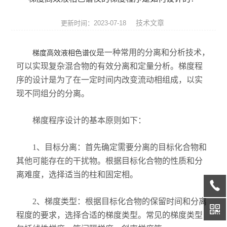
天平系列
技术文章
更新时间：2023-07-18
液相色谱仪
是一种常用的分离和分析技术，
梯度高效液相色谱仪
通用型气相色谱仪
可以实现复杂混合物的有效分离和定量分析。梯度程
序的设计是为了在一定时间内改变流动相组成，以实
水份测定仪
现不同组分的分离。
微波消解/萃取仪
梯度程序设计的基本原则如下：
色谱配套设备
1、目标分离：首先确定需要分离的目标化合物和
光谱配件耗材
其他可能存在的干扰物。根据目标化合物的性质和分
离难度，选择适当的柱和固定相。
实验室设备
离子色谱仪
2、梯度类型：根据目标化合物的保留时间和分离
程度的要求，选择合适的梯度类型。常见的梯度类型