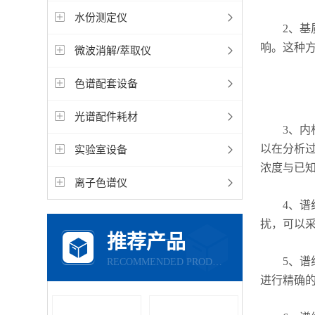
水份测定仪
2、基质
响。这种
微波消解/萃取仪
色谱配套设备
光谱配件耗材
3、内标
以在分析
实验室设备
浓度与已
离子色谱仪
4、谱线
扰，可以
推荐产品
5、谱线
RECOMMENDED PRODUCTS
进行精确