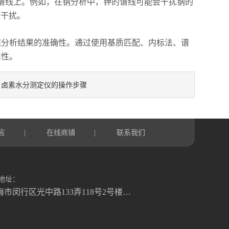
线上。例如，在钠分析中，钾的谱线可能会干扰钠的
正干扰。
分析结果的准确性。通过使用基质匹配、内标法、谱
靠性。
卤素水分测定仪的操作步骤
：
言
在线商铺
联系我们
|
|
地址：
上海市闵行区光中路133弄118号2号楼二楼