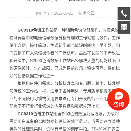
天平系列
技术文章
更新时间：2022-03-21
液相色谱仪
GC9310色谱工作站
是一种辅助色谱仪器采样、收集色谱
通用型气相色谱仪
检测器当中的电压信号数据分析处理的工作站辅助软件。工作
使用方便，操作简单，色谱初学都也能短时间内上手用熟，因
水份测定仪
而受到了广大色谱操作者的广泛认可。虽然在长期的不断改进
微波消解/萃取仪
和升级中，N2000色谱数据工作站已经解决大量的功能缺陷和
软硬件设计、生产故障，已成为目前市场上稳定可靠，性价比
色谱配套设备
好的色谱数据工作站之一.
根据用户使用需求，分析标准套和专用版，其中，标准版
光谱配件耗材
与传统的工作站一样，适用于各种用途，专用版是根据不同行
业的不同使用习惯或使用要求进行专门开发的行业专用软件，
实验室设备
配套了不行业行业领域的应用数据和数据处理功能。
GC9310色谱工作站
用全新的色谱数据处理方法，力求将
离子色谱仪
需要用户具备的谱图数据处理知识减至最少，当需要达到某种
特殊的处理效果时，仍然有简便的调节手段。ZB-2020在界面