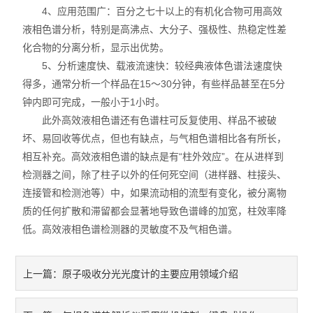
4、应用范围广：百分之七十以上的有机化合物可用高效
液相色谱分析，特别是高沸点、大分子、强极性、热稳定性差
化合物的分离分析，显示出优势。
5、分析速度快、载液流速快：较经典液体色谱法速度快
得多，通常分析一个样品在15～30分钟，有些样品甚至在5分
钟内即可完成，一般小于1小时。
此外高效液相色谱还有色谱柱可反复使用、样品不被破
坏、易回收等优点，但也有缺点，与气相色谱相比各有所长，
相互补充。高效液相色谱的缺点是有“柱外效应”。在从进样到
检测器之间，除了柱子以外的任何死空间（进样器、柱接头、
连接管和检测池等）中，如果流动相的流型有变化，被分离物
质的任何扩散和滞留都会显著地导致色谱峰的加宽，柱效率降
低。高效液相色谱检测器的灵敏度不及气相色谱。
原子吸收分光光度计的主要应用领域介绍
上一篇：