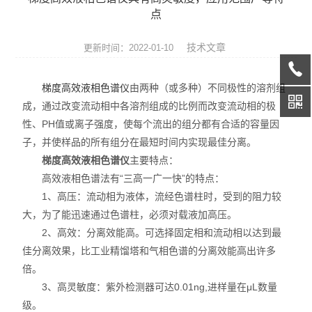
天平系列
点
液相色谱仪
技术文章
更新时间：2022-01-10
通用型气相色谱仪
梯度高效液相色谱仪
由两种（或多种）不同极性的溶剂组
成，通过改变流动相中各溶剂组成的比例而改变流动相的极
水份测定仪
性、PH值或离子强度，使每个流出的组分都有合适的容量因
子，并使样品的所有组分在最短时间内实现最佳分离。
微波消解/萃取仪
梯度高效液相色谱仪
主要特点：
色谱配套设备
高效液相色谱法有“三高一广一快”的特点：
1、高压：流动相为液体，流经色谱柱时，受到的阻力较
光谱配件耗材
大，为了能迅速通过色谱柱，必须对载液加高压。
2、高效：分离效能高。可选择固定相和流动相以达到最
实验室设备
佳分离效果，比工业精馏塔和气相色谱的分离效能高出许多
倍。
离子色谱仪
3、高灵敏度：紫外检测器可达0.01ng,进样量在μL数量
级。