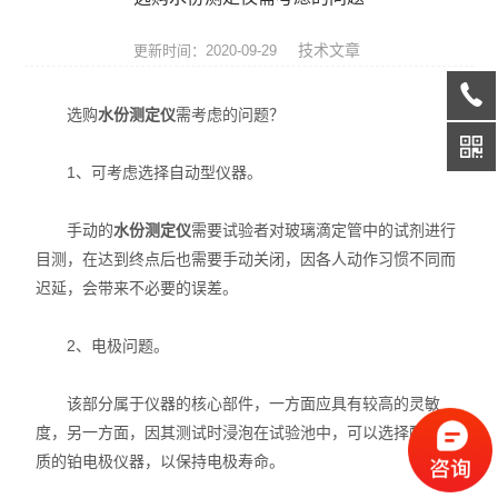
天平系列
技术文章
更新时间：2020-09-29
液相色谱仪
选购
水份测定仪
需考虑的问题？
通用型气相色谱仪
1、可考虑选择自动型仪器。
水份测定仪
微波消解/萃取仪
手动的
水份测定仪
需要试验者对玻璃滴定管中的试剂进行
目测，在达到终点后也需要手动关闭，因各人动作习惯不同而
色谱配套设备
迟延，会带来不必要的误差。
光谱配件耗材
2、电极问题。
实验室设备
该部分属于仪器的核心部件，一方面应具有较高的灵敏
度，另一方面，因其测试时浸泡在试验池中，可以选择配备优
离子色谱仪
质的铂电极仪器，以保持电极寿命。