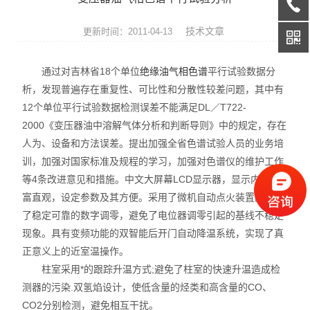
天平系列
技术文章
更新时间：2011-04-13
液相色谱仪
通过对吉林省18个单位
绝缘油气相色谱
平行试验数据分
通用型气相色谱仪
析，发现普遍存在重复性、可比性和分散性较差问题，其中有
12个单位平行试验数据检测误差不能满足DL／T722-
水份测定仪
2000《变压器油中溶解气体分析和判断导则》中的规定，存在
微波消解/萃取仪
人为、设备和方法误差。提出加强全省色谱试验人员的业务培
训，加强对国家标准及规程的学习，加强对色谱仪的维护工作
色谱配套设备
等4条改进意见和措施。中文大屏幕LCD显示器，显示内容丰
富直观，设定参数及其方便。采用了微机自动点火装置。采用
光谱配件耗材
了稳定可靠的数字调零，避免了电位器调零引起的基线不稳定
现象。具有变频功能的双智能后开门自动降温系统，实现了真
实验室设备
正意义上的近室温操作。
柱室采用*的跟踪升温方式;避免了柱室的快速升温造成检
离子色谱仪
测器的污染.双氢焰设计，使低含量的烃类和高含量的CO、
CO2分别检测，避免相互干扰。