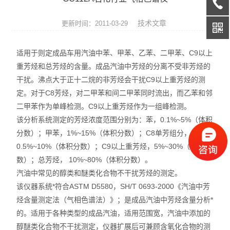
天平系列
技术文章
更新时间：2011-03-29
液相色谱仪
适用于则定成品车用汽油中苯、甲苯、乙苯、二甲苯、C9以上
通用型气相色谱仪
重芳烃和总芳烃的含量。成品汽油中芳烃的分离不受非芳烃的
干扰。沸点大于正十二烷的非芳烃会干扰C9以上重芳烃的测
水份测定仪
定。对于C8芳烃，对二甲苯和间二甲苯同时流出，而乙苯和邻
微波消解/萃取仪
二甲苯作为单峰检测。C9以上重芳烃作为一组峰检测。
该分析系统测定的芳烃浓度范围分别为：苯，0.1%~5%（体积
色谱配套设备
分数）；甲苯，1%~15%（体积分数）；C8单芳组分，
0.5%~10%（体积分数）；C9以上重芳烃，5%~30%（体积分
光谱配件耗材
数）；总芳烃， 10%~80%（体积分数）。
汽油中常见的醇类和醚类化合物不干扰芳烃的测定。
实验室设备
该仪器系统*符合ASTM D5580，SH/T 0693-2000《汽油中芳
烃含量测定法（气相色谱法）》；是成品汽油中芳烃含量分析*
离子色谱仪
的。适用于各种类型的成品汽油，适用范围宽，汽油中添加的
醇醚类化合物不干扰测定，仪器扩展后可兼顾含氧化合物的测