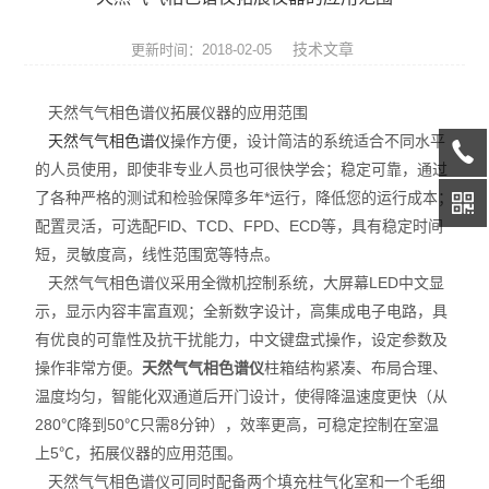
天平系列
技术文章
更新时间：2018-02-05
液相色谱仪
天然气气相色谱仪拓展仪器的应用范围
通用型气相色谱仪
天然气气相色谱仪
操作方便，设计简洁的系统适合不同水平
的人员使用，即使非专业人员也可很快学会；稳定可靠，通过
水份测定仪
了各种严格的测试和检验保障多年*运行，降低您的运行成本；
微波消解/萃取仪
配置灵活，可选配FlD、TCD、FPD、ECD等，具有稳定时间
短，灵敏度高，线性范围宽等特点。
色谱配套设备
天然气气相色谱仪采用全微机控制系统，大屏幕LED中文显
示，显示内容丰富直观；全新数字设计，高集成电子电路，具
光谱配件耗材
有优良的可靠性及抗干扰能力，中文键盘式操作，设定参数及
操作非常方便。
天然气气相色谱仪
柱箱结构紧凑、布局合理、
实验室设备
温度均匀，智能化双通道后开门设计，使得降温速度更快（从
280℃降到50℃只需8分钟），效率更高，可稳定控制在室温
离子色谱仪
上5℃，拓展仪器的应用范围。
天然气气相色谱仪可同时配备两个填充柱气化室和一个毛细