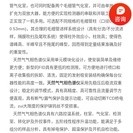
管气化室，也可同时配备两个毛细管气化室，并可由单放大器
扩充为双放大器，能方便的实现检测器的串联和并联工作。真
正实现了一机多用。可选配不同规格的毛细管柱（口径0.2-
0.53mm)，其合理的毛细管进样系统设计（具有分流/不分流进
样，隔膜吹扫及尾吹系统）使得柱外效应小，柱效高；使得色
谱峰高、半峰窄且不拖尾的峰型，因而得到定量结果准确及好
的重复性。
天然气气相色谱仪采用单元模块化设计，使安装简单及维修
更方便；新型的FID具有更低的检测限，可方便地进行喷口和
离子收集极的拆卸、清洗，固定的发射极安装结构确保每台仪
器性能的高度一致。
天然气气相色谱仪
采用先稳压后稳流双重
设计；稳定的调节模式，具有高精度、高可靠性且流量调节方
便直观，具有断气/漏气保护及提示功能，可自动切断TCD桥电
流，zui大限度的保护铼钨丝不受损害。
天然气气相色谱仪具有六路控温系统，柱室、气化室、检测
室、转化炉及外控事件，五阶线性程序升温功能，能满足于多
组分的样品分析，具有掉电保护、超温保护及开机自检功能。