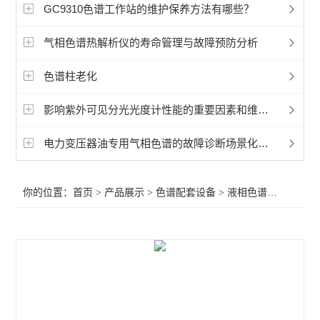
液相色谱配件
GC9310色谱工作站的维护保养方法有哪些？
气相色谱配件
气相色谱热解析仪的寿命管理与故障预防分析
滤膜滤器
色谱柱老化
气相色谱柱
影响紫外可见分光光度计性能的重要因素和维护方法
液相色谱柱
电力变压器油专用气相色谱的故障诊断场景化应用分享
柱温箱
你的位置：
首页
>
产品展示
>
色谱配套设备
>
液相色谱配件
>液相色谱
发生器
进样器
色谱工作站
查看全部 >>