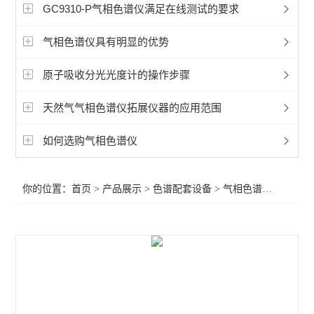
液相色谱配件
GC9310-P气相色谱仪满足在线测试的要求
气相色谱配件
气相色谱仪具有明显的优势
滤膜滤器
原子吸收分光光度计的操作步骤
气相色谱柱
天然气气相色谱仪拓展仪器的应用范围
液相色谱柱
如何选购气相色谱仪
柱温箱
你的位置：
首页
>
产品展示
>
色谱配套设备
>
气相色谱配件
>气相色
发生器
进样器
色谱工作站
查看全部 >>