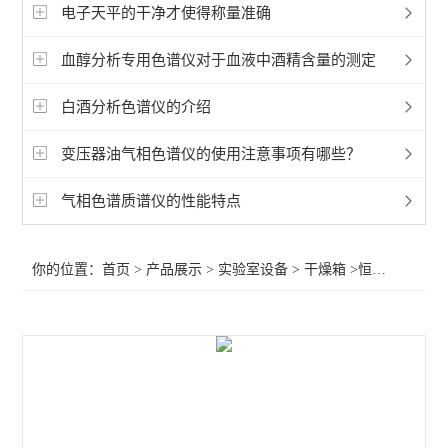
加热套电炉
电子天平的干净才使得称量准确
超声波清洗机
血醇分析专用色谱仪对于血液中酒精含量的测定
摇床
白酒分析色谱仪的介绍
水浴锅油槽
变压器油气相色谱仪的使用注意事项有哪些？
灭菌器
气相色谱质谱仪的性能特点
振荡器
你的位置：
首页
>
产品展示
>
实验室设备
>
干燥箱
>恒温干燥箱WHLL/WHL系列
干燥箱
电导率
PH计
滴定仪