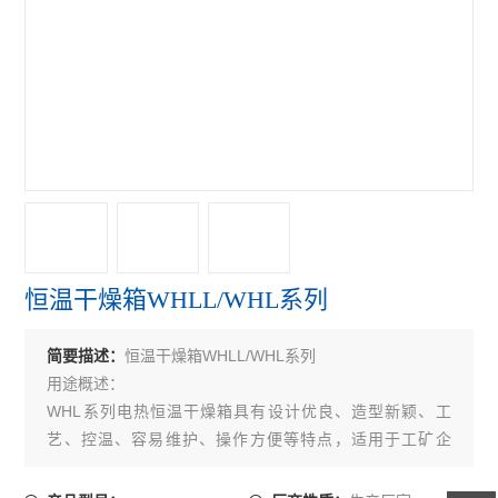
移液器
查看全部 >>
恒温干燥箱WHLL/WHL系列
恒温干燥箱WHLL/WHL系列
简要描述：
用途概述：
WHL系列电热恒温干燥箱具有设计优良、造型新颖、工
艺、控温、容易维护、操作方便等特点，适用于工矿企
业、科研院所、医药卫生等单位的实验室干燥、烘焙、熔
蜡、热处理之用。