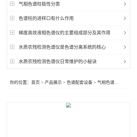
液相色谱配件
气相色谱柱极性分类
气相色谱配件
色谱柱的进样口有什么作用
滤膜滤器
梯度高效液相色谱仪的主要组成部分及其作用
气相色谱柱
水质农残检测色谱仪是色谱分离系统的核心
液相色谱柱
水质农残检测色谱仪日常维护的小秘诀
柱温箱
你的位置：
首页
>
产品展示
>
色谱配套设备
>
气相色谱柱
>兰化所气相
发生器
进样器
色谱工作站
查看全部 >>