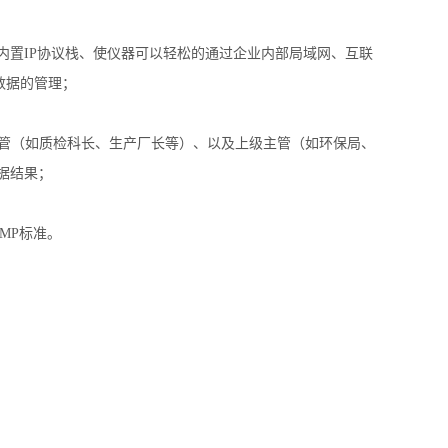
并内置IP协议栈、使仪器可以轻松的通过企业内部局域网、互联
数据的管理；
主管（如质检科长、生产厂长等）、以及上级主管（如环保局、
据结果；
MP标准
。