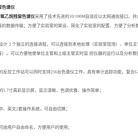
留色谱仪
环氧乙烷残留色谱仪
采用了技术先进的10/100M自适应以太网通信接口、
离的数据传输；方便了实验室的架设、简化了实验室的配置、方便了分析
部设计 3 个独立的连接进程，可以连接到本地处理（实验室现场）、单位
等），可以方便地使单位主管和上级主管实时监 控仪器的运行以及分析数
的
反控
工作站可以同时
支持
256
台色谱仪工作，
具有审计追踪功能，复合G
的
5.
7寸真彩显示屏，显示清晰、色调优雅、
操作简单
；
有中、英文2套操作系统，可自由切换；
域可由用户自由命名，方便用户的使用；