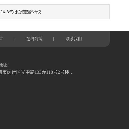
JX-3气相色谱热解析仪
：
言
在线商铺
联系我们
|
|
地址：
上海市闵行区光中路133弄118号2号楼二楼