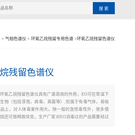
示
>
气相色谱仪
>
环氧乙烷残留专用色谱
>环氧乙烷残留色谱仪
烷残留色谱仪
环氧乙烷残留色谱仪具有广谱高效的作用，EO可在常温下
：
生物（包括芽孢，病毒，真菌等）,但属于有毒气体，易吸
物品上，对人体毒害作用大。除一般的急性毒性外，很多情
烷还可致畸致突变。生产厂家对EO消毒过的产品需要经过
解析，使其中残留EO释放出来，为了保护产品在临床使用
所以需要测定灭菌用品中环氧乙烷的残留量。