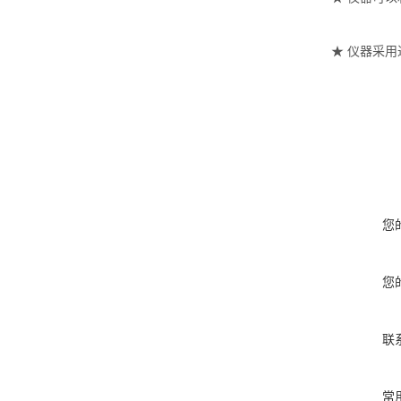
★
仪器采用
您
您
联
常