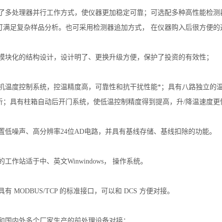
了多处理器并行工作方式，使仪器更加稳定可靠；可选配多种高性能检测器选择
可满足复杂样品分析。也可采用检测器追加方式， 在仪器购入后很方便的
用模块化的结构设计，设计明了、更换升级方便，保护了投资的有效性；
微机温度控制系统，控温精度高，可靠性和抗干扰性能*；具有
八
路独立的
析；具有柱箱自动后开门系统，使低温控制精度得到提高，升
/降温速度更
内置低噪声、高分辨率24位AD电路，并具有基线存储、基线扣除的功能。
的工作站适于中、英文Win
windows
，
操作系统。
有 MODBUS/TCP 的标准接口，可以和 DCS 方便对接。
以和国内外多个厂家生产的
前处理设备
对接；