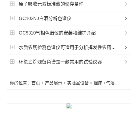
加热套电炉
原子吸收元素标准液的储存条件
超声波清洗机
GC102NJ白酒分析色谱仪
摇床
GC9310气相色谱仪的安装和维护介绍
水浴锅油槽
水质农残检测色谱仪可适用于分析挥发性农药及其代谢产物
灭菌器
环氧乙烷残留色谱是一款常用的试验仪器
振荡器
你的位置：
首页
>
产品展示
>
实验室设备
>
摇床
>气浴振荡器 THZ-92B摇床
干燥箱
电导率
PH计
滴定仪