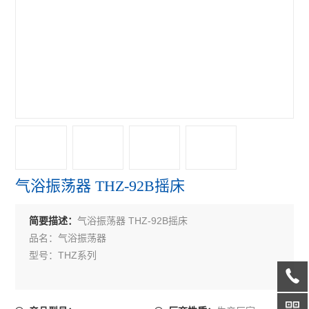
移液器
查看全部 >>
气浴振荡器 THZ-92B摇床
气浴振荡器 THZ-92B摇床
简要描述：
品名：气浴振荡器
型号：THZ系列
应用范围:
***应用于对温度和震荡频率有较高要求的细菌培养，发酵