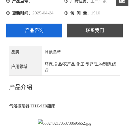
生产厂家
产品型号：
厂商性质：
杂交，生物化学反应以及酶和组织研究等。在医学，生物
2025-04-24
1910
更新时间：
访 问 量：
学，分子学，制药，食品，环保等研究应用领域有着***而
重要的应用。
产品咨询
联系我们
品牌
其他品牌
环保,食品/农产品,化工,制药/生物制药,综
应用领域
合
产品介绍
气浴振荡器 THZ-92B摇床